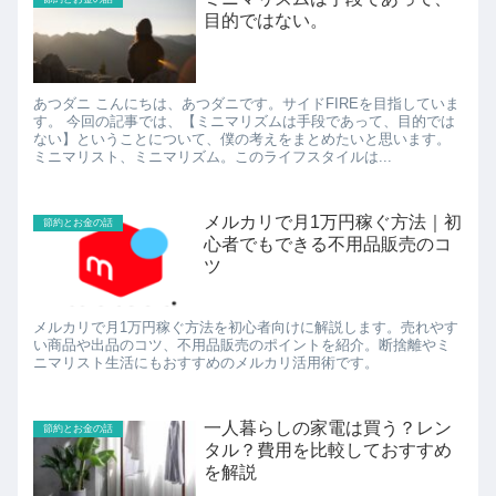
目的ではない。
あつダニ こんにちは、あつダニです。サイドFIREを目指していま
す。 今回の記事では、【ミニマリズムは手段であって、目的では
ない】ということについて、僕の考えをまとめたいと思います。
ミニマリスト、ミニマリズム。このライフスタイルは...
メルカリで月1万円稼ぐ方法｜初
節約とお金の話
心者でもできる不用品販売のコ
ツ
メルカリで月1万円稼ぐ方法を初心者向けに解説します。売れやす
い商品や出品のコツ、不用品販売のポイントを紹介。断捨離やミ
ニマリスト生活にもおすすめのメルカリ活用術です。
一人暮らしの家電は買う？レン
節約とお金の話
タル？費用を比較しておすすめ
を解説