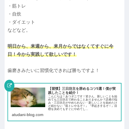
・筋トレ
・自炊
・ダイエット
などなど。
明日から、来週から、来月からではなくてすぐに今
日！今から実践して欲しいです！
歯磨きみたいに習慣化できれば勝ちですよ！
【習慣】三日坊主を辞めるコツ5選！僕が実
践したことを紹介！
こんにちは！あつダニです！皆さん、新しいことを始
めても三日坊主で終わることありませんか？読者の悩
み・三日坊主がやめられない・新しいことを始めたけ
ど続かない『筋トレやるぞ！』『早起きするぞ！』目
標を決めてもすぐにやめてし...
atudani-blog.com