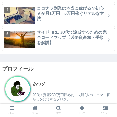
ココナラ副業は本当に稼げる？初心
者が月1万円→5万円稼ぐリアルな方
法
サイドFIRE 30代で達成するための完
全ロードマップ【必要資産額・手順
を解説】
プロフィール
あつダニ
20代で資産2500万円貯めた、夫婦2人のミニマル暮
らしを発信するブログ。
メニュー
ホーム
検索
トップ
サイドバー