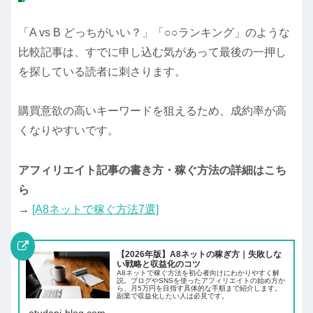
「A vs B どっちがいい？」「○○ランキング」のような
比較記事は、すでに申し込む気があって最後の一押し
を探している読者に刺さります。
購買意欲の高いキーワードを狙えるため、成約率が高
くなりやすいです。
アフィリエイト記事の書き方・稼ぐ方法の詳細はこち
ら
→
[A8ネットで稼ぐ方法7選]
【2026年版】A8ネットの稼ぎ方｜失敗しな
い戦略と収益化のコツ
A8ネットで稼ぐ方法を初心者向けにわかりやすく解
説。ブログやSNSを使ったアフィリエイトの始め方か
ら、月5万円を目指す具体的な手順まで紹介します。
副業で収益化したい人は必見です。
atudani-blog.com