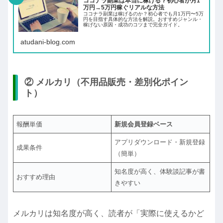
ココナラ副業は本当に稼げる？初心者が月1
万円→5万円稼ぐリアルな方法
ココナラ副業は稼げるのか？初心者でも月1万円〜5万
円を目指す具体的な方法を解説。おすすめジャンル・
稼げない原因・成功のコツまで完全ガイド。
atudani-blog.com
② メルカリ（不用品販売・差別化ポイン
ト）
報酬単価
新規会員登録ベース
アプリダウンロード・新規登録
成果条件
（簡単）
知名度が高く、体験談記事が書
おすすめ理由
きやすい
メルカリは知名度が高く、読者が「実際に使えるかど