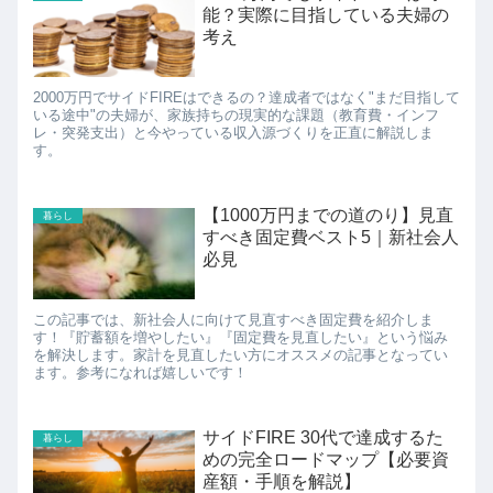
能？実際に目指している夫婦の
考え
2000万円でサイドFIREはできるの？達成者ではなく"まだ目指して
いる途中"の夫婦が、家族持ちの現実的な課題（教育費・インフ
レ・突発支出）と今やっている収入源づくりを正直に解説しま
す。
【1000万円までの道のり】見直
暮らし
すべき固定費ベスト5｜新社会人
必見
この記事では、新社会人に向けて見直すべき固定費を紹介しま
す！『貯蓄額を増やしたい』『固定費を見直したい』という悩み
を解決します。家計を見直したい方にオススメの記事となってい
ます。参考になれば嬉しいです！
サイドFIRE 30代で達成するた
暮らし
めの完全ロードマップ【必要資
産額・手順を解説】