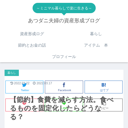
～ミニマル暮らしで楽に生きる～
あつダニ夫婦の資産形成ブログ
資産形成ログ
暮らし
節約とお金の話
アイテム 本
プロフィール
暮らし
2022.03.22
2022.03.17
Twitter
Facebook
はてブ
【節約】食費を減らす方法。食べ
るものを固定化したらどうな
Pocket
LINE
コピー
る？