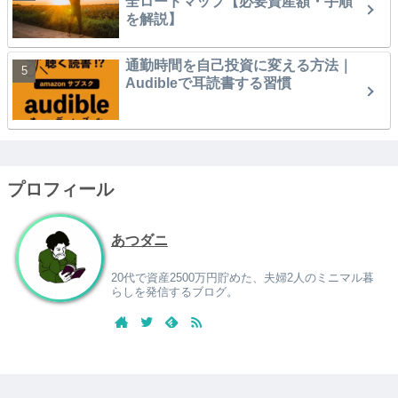
全ロードマップ【必要資産額・手順
を解説】
通勤時間を自己投資に変える方法｜
Audibleで耳読書する習慣
プロフィール
あつダニ
20代で資産2500万円貯めた、夫婦2人のミニマル暮
らしを発信するブログ。