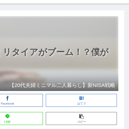
ミリタイアがブーム！？僕が
【20代夫婦ミニマル二人暮らし】新NISA戦略
Facebook
はてブ
LINE
コピー