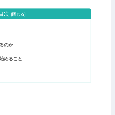
目次
るのか
始めること