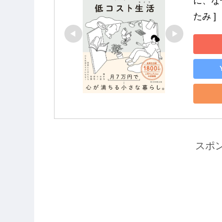
に、な
たみ ]
スポ