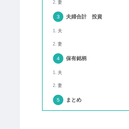
妻
夫婦合計 投資
夫
妻
保有銘柄
夫
妻
まとめ